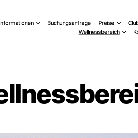
Informationen
Buchungsanfrage
Preise
Clu
Wellnessbereich
K
llnessbere