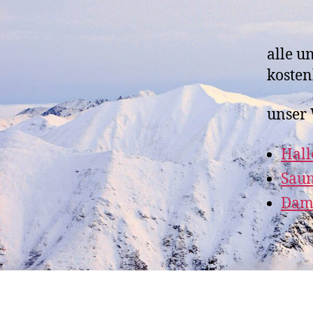
alle u
kosten
unser 
Hal
Sau
Dam