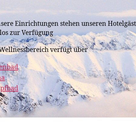
nsere Einrichtungen stehen unseren Hotelgäs
los zur Verfügung
Wellnessbereich verfügt über
lenbad
na
pfbad